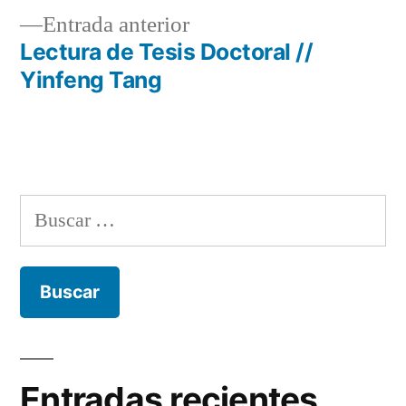
de
Entrada
Entrada anterior
entradas
anterior:
Lectura de Tesis Doctoral //
Yinfeng Tang
Buscar:
Entradas recientes