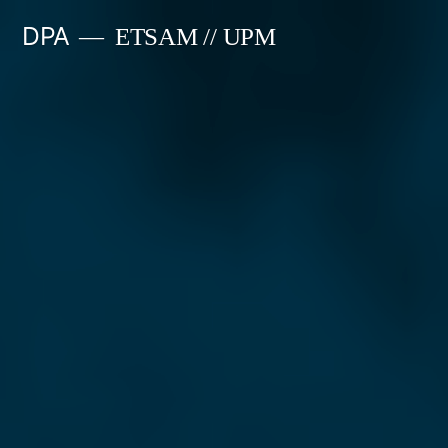
Saltar
DPA
ETSAM // UPM
al
contenido