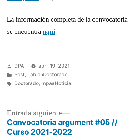
La información completa de la convocatoria
se encuentra
aquí
Publicado
DPA
abril 19, 2021
por
Publicado
Post
,
TablonDoctorado
en
Etiquetas:
Doctorado
,
mpaaNoticia
Entrada
Entrada siguiente
siguiente:
Convocatoria argument #05 //
Navegación
Curso 2021-2022