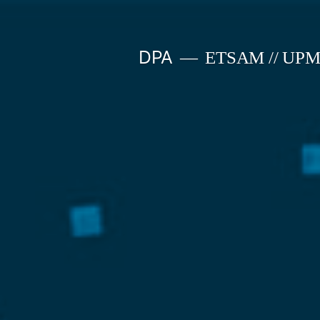
Saltar
al
DPA
ETSAM // UP
contenido