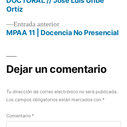
DOCTORAL // José Luís Uribe
de
Ortíz
entradas
Entrada
Entrada anterior
anterior:
MPAA 11 | Docencia No Presencial
Dejar un comentario
Tu dirección de correo electrónico no será publicada.
Los campos obligatorios están marcados con
*
Comentario
*