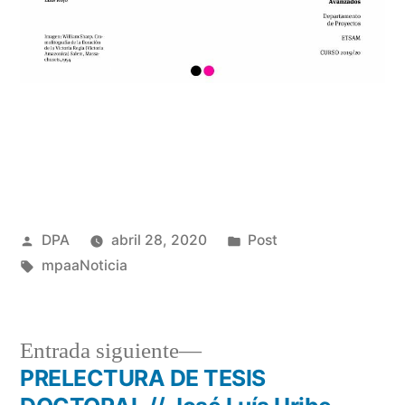
Publicado
Publicado
DPA
abril 28, 2020
Post
por
Etiquetas:
en
mpaaNoticia
Entrada
Entrada siguiente
siguiente:
PRELECTURA DE TESIS
Navegación