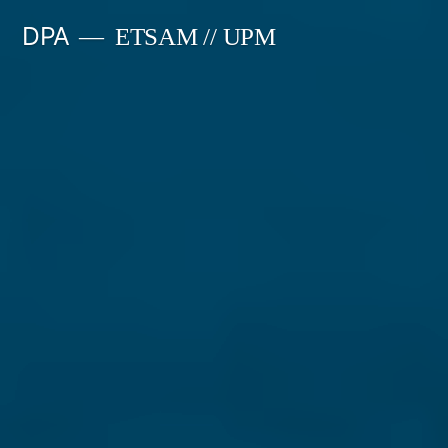
Saltar
DPA
ETSAM // UPM
al
contenido