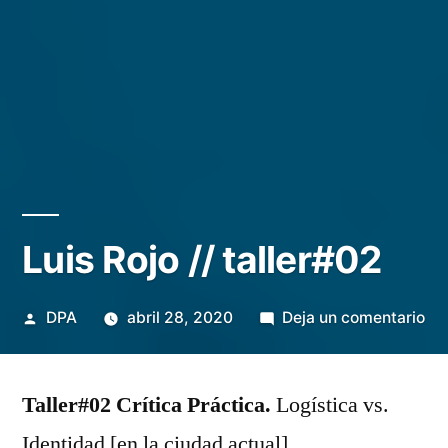
Luis Rojo // taller#02
Publicado
en
DPA
abril 28, 2020
Deja un comentario
por
Lui
Ro
Taller#02 Crítica Práctica.
Logística vs.
//
tal
Identidad [en la ciudad actual]