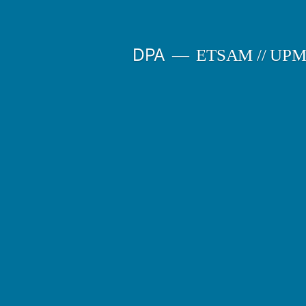
Saltar
al
DPA
ETSAM // UP
contenido