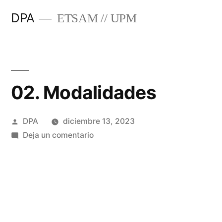
Saltar
DPA
ETSAM // UPM
al
contenido
02. Modalidades
Publicado
DPA
diciembre 13, 2023
por
en
Deja un comentario
02.
Modalidades
Modalidades
El alumno realizará su investigación en una