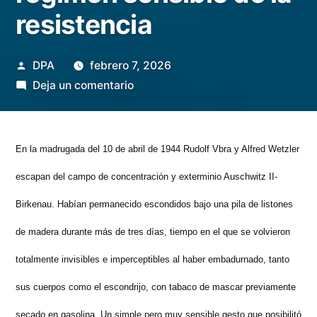
resistencia
Publicado
DPA
febrero 7, 2026
por
en
Deja un comentario
Narraciones
cartográficas:
Arquitecturas
En la madrugada del 10 de abril de 1944 Rudolf Vbra y Alfred Wetzler
desde
escapan del campo de concentración y exterminio Auschwitz II-
el
régimen
Birkenau. Habían permanecido escondidos bajo una pila de listones
sensible
de madera durante más de tres días, tiempo en el que se volvieron
de
totalmente invisibles e imperceptibles al haber embadurnado, tanto
la
resistencia
sus cuerpos como el escondrijo, con tabaco de mascar previamente
secado en gasolina. Un simple pero muy sensible gesto que posibilitó