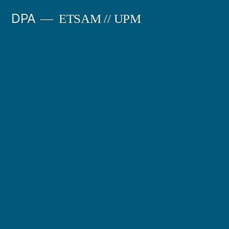
Saltar
DPA
ETSAM // UPM
al
contenido