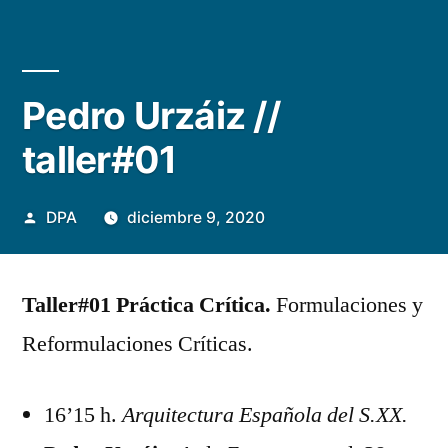
Pedro Urzáiz //
taller#01
Publicado
DPA
diciembre 9, 2020
por
Taller#01 Práctica Crítica.
Formulaciones y
Reformulaciones Críticas.
16’15 h.
Arquitectura Española del S.XX.