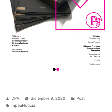
Publicado
Publicado
DPA
diciembre 9, 2020
Post
por
Etiquetas:
en
mpaaNoticia