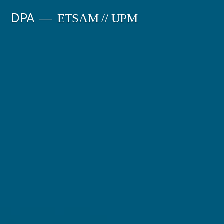
Saltar
DPA
ETSAM // UPM
al
contenido