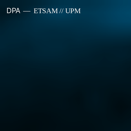
Saltar
DPA
ETSAM // UPM
al
contenido