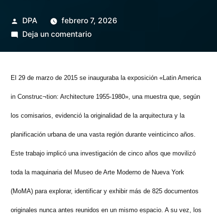
Publicado
DPA
febrero 7, 2026
por
en
Deja un comentario
Revisión
de
una
El 29 de marzo de 2015 se inauguraba la exposición «Latin America
revisión
in Construc¬tion: Architecture 1955-1980», una muestra que, según
histórica.
La
los comisarios, evidenció la originalidad de la arquitectura y la
intervención
planificación urbana de una vasta región durante veinticinco años.
del
Este trabajo implicó una investigación de cinco años que movilizó
MoMA
en
toda la maquinaria del Museo de Arte Moderno de Nueva York
la
(MoMA) para explorar, identificar y exhibir más de 825 documentos
difusión
internacional
originales nunca antes reunidos en un mismo espacio. A su vez, los