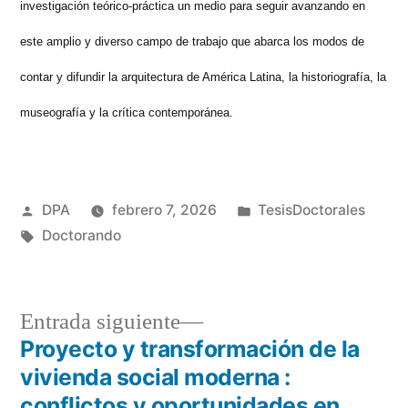
investigación teórico-práctica un medio para seguir avanzando en
este amplio y diverso campo de trabajo que abarca los modos de
contar y difundir la arquitectura de América Latina, la historiografía, la
museografía y la crítica contemporánea.
Publicado
Publicado
DPA
febrero 7, 2026
TesisDoctorales
por
Etiquetas:
en
Doctorando
Entrada
Entrada siguiente
siguiente:
Proyecto y transformación de la
Navegación
vivienda social moderna :
conflictos y oportunidades en