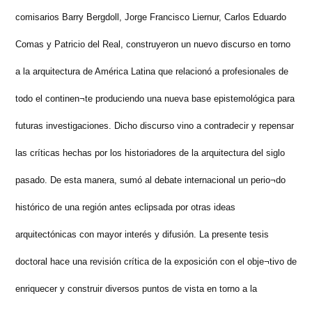
de
comisarios Barry Bergdoll, Jorge Francisco Liernur, Carlos Eduardo
la
Comas y Patricio del Real, construyeron un nuevo discurso en torno
arquitectura
de
a la arquitectura de América Latina que relacionó a profesionales de
un
todo el continen¬te produciendo una nueva base epistemológica para
continente.
Un
futuras investigaciones. Dicho discurso vino a contradecir y repensar
estudio
las críticas hechas por los historiadores de la arquitectura del siglo
de
pasado. De esta manera, sumó al debate internacional un perio¬do
la
exposición
histórico de una región antes eclipsada por otras ideas
«Latin
arquitectónicas con mayor interés y difusión. La presente tesis
America
doctoral hace una revisión crítica de la exposición con el obje¬tivo de
in
Construction:
enriquecer y construir diversos puntos de vista en torno a la
Architecture