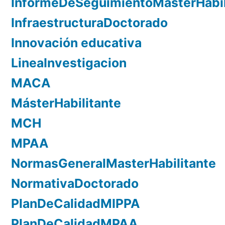
InformeDeSeguimientoMasterHabil
InfraestructuraDoctorado
Innovación educativa
LineaInvestigacion
MACA
MásterHabilitante
MCH
MPAA
NormasGeneralMasterHabilitante
NormativaDoctorado
PlanDeCalidadMIPPA
PlanDeCalidadMPAA