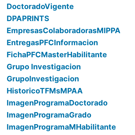
DoctoradoVigente
DPAPRINTS
EmpresasColaboradorasMIPPA
EntregasPFCInformacion
FichaPFCMasterHabilitante
Grupo Investigacion
GrupoInvestigacion
HistoricoTFMsMPAA
ImagenProgramaDoctorado
ImagenProgramaGrado
ImagenProgramaMHabilitante