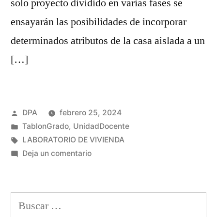
solo proyecto dividido en varias fases se
ensayarán las posibilidades de incorporar
determinados atributos de la casa aislada a un
[…]
Publicado
DPA
febrero 25, 2024
por
Publicado
TablonGrado
,
UnidadDocente
en
Etiquetas:
LABORATORIO DE VIVIENDA
en
Deja un comentario
E5-
Laboratorio
de
Buscar:
Vivienda