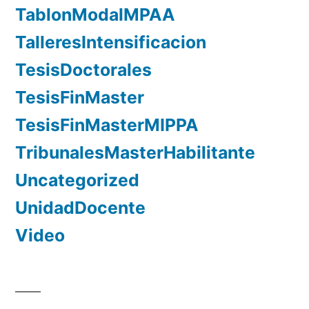
TablonModalMPAA
TalleresIntensificacion
TesisDoctorales
TesisFinMaster
TesisFinMasterMIPPA
TribunalesMasterHabilitante
Uncategorized
UnidadDocente
Video