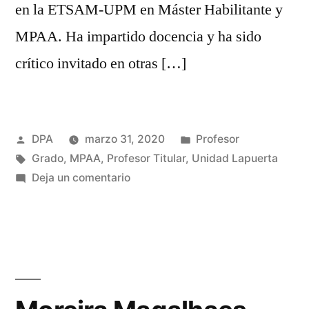
en la ETSAM-UPM en Máster Habilitante y
MPAA. Ha impartido docencia y ha sido
crítico invitado en otras […]
Publicado
Publicado
DPA
marzo 31, 2020
Profesor
por
Etiquetas:
en
Grado
,
MPAA
,
Profesor Titular
,
Unidad Lapuerta
en
Deja un comentario
Rodríguez
Ramírez,
Fernando