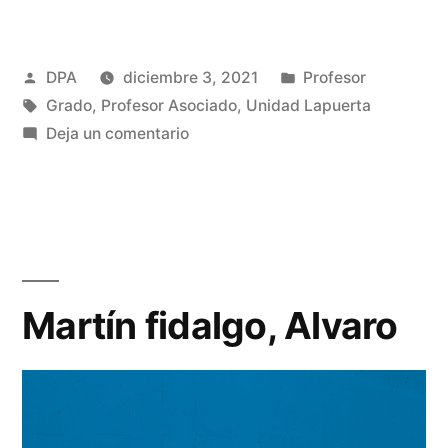
Publicado
Publicado
DPA
diciembre 3, 2021
Profesor
por
Etiquetas:
en
Grado
,
Profesor Asociado
,
Unidad Lapuerta
en
Deja un comentario
Mayoral
Moratilla,
José
Martín fidalgo, Alvaro