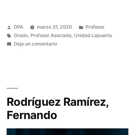
Publicado
Publicado
DPA
marzo 31, 2020
Profesor
por
Etiquetas:
en
Grado
,
Profesor Asociado
,
Unidad Lapuerta
en
Deja un comentario
Nicolau
Corbacho,
Alberto
Rodríguez Ramírez,
Fernando