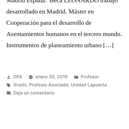
Madrid España. Beca LEONARDO trabajo
desarrollado en Madrid. Máster en
Cooperación para el desarrollo de
Asentamientos humanos en el tercero mundo.
Instrumentos de planeamiento urbano […]
Publicado
Publicado
DPA
enero 30, 2019
Profesor
por
Etiquetas:
en
Grado
,
Profesor Asociado
,
Unidad Lapuerta
en
Deja un comentario
Moreira
Magalhaes,
Adelino