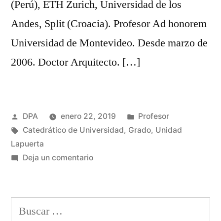
(Perú), ETH Zurich, Universidad de los
Andes, Split (Croacia). Profesor Ad honorem
Universidad de Montevideo. Desde marzo de
2006. Doctor Arquitecto. […]
Publicado
Publicado
DPA
enero 22, 2019
Profesor
por
Etiquetas:
en
Catedrático de Universidad
,
Grado
,
Unidad
Lapuerta
en
Deja un comentario
Lapuerta
Montoya,
José
Buscar:
María