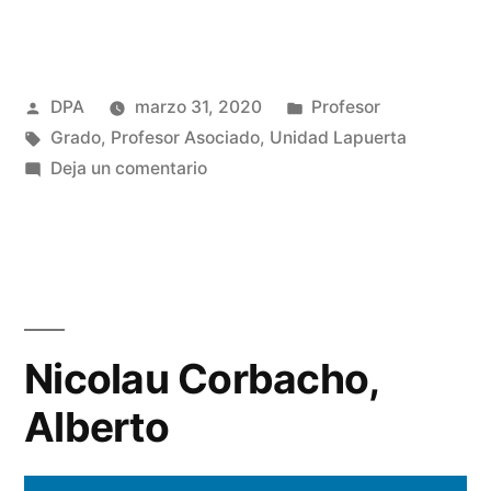
Publicado
Publicado
DPA
marzo 31, 2020
Profesor
por
Etiquetas:
en
Grado
,
Profesor Asociado
,
Unidad Lapuerta
en
Deja un comentario
Martín
fidalgo,
Alvaro
Nicolau Corbacho,
Alberto