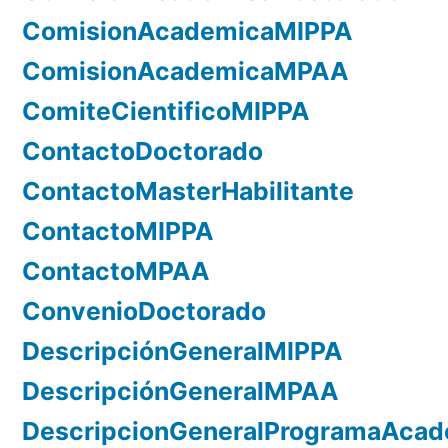
ComisionAcademicaMIPPA
ComisionAcademicaMPAA
ComiteCientificoMIPPA
ContactoDoctorado
ContactoMasterHabilitante
ContactoMIPPA
ContactoMPAA
ConvenioDoctorado
DescripciónGeneralMIPPA
DescripciónGeneralMPAA
DescripcionGeneralProgramaAca