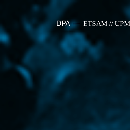
Saltar
al
DPA
ETSAM // UP
contenido