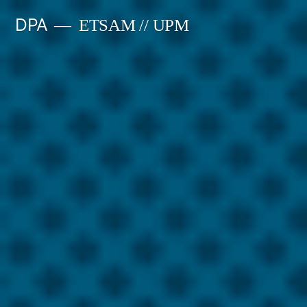
Saltar
DPA
ETSAM // UPM
al
contenido