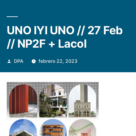
UNO IYI UNO // 27 Feb
// NP2F + Lacol
Publicado
DPA
febrero 22, 2023
por