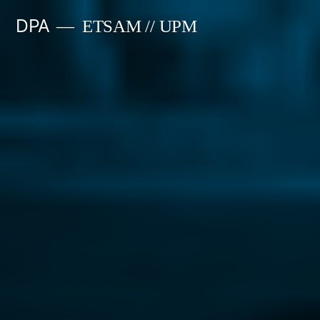
Saltar
DPA
ETSAM // UPM
al
contenido