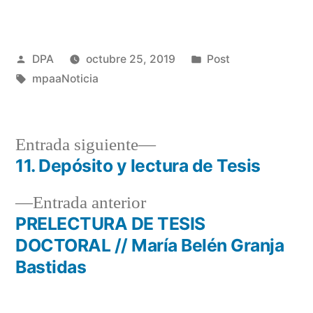
Publicado
Publicado
DPA
octubre 25, 2019
Post
por
Etiquetas:
en
mpaaNoticia
Entrada
Entrada siguiente
siguiente:
11. Depósito y lectura de Tesis
Navegación
Entrada
Entrada anterior
de
anterior:
PRELECTURA DE TESIS
entradas
DOCTORAL // María Belén Granja
Bastidas