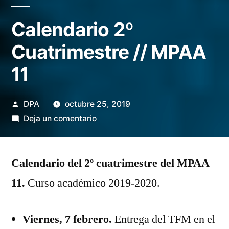
Calendario 2º
Cuatrimestre // MPAA
11
Publicado
DPA
octubre 25, 2019
por
en
Deja un comentario
Calendario
2º
Calendario del 2º cuatrimestre del MPAA
Cuatrimestre
//
11.
Curso académico 2019-2020.
MPAA
11
Viernes, 7 febrero.
Entrega del TFM en el