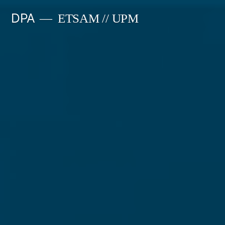
Saltar
DPA
ETSAM // UPM
al
contenido