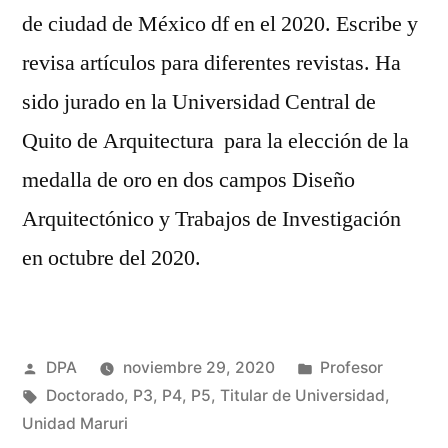
de ciudad de México df en el 2020. Escribe y
revisa artículos para diferentes revistas. Ha
sido jurado en la Universidad Central de
Quito de Arquitectura para la elección de la
medalla de oro en dos campos Diseño
Arquitectónico y Trabajos de Investigación
en octubre del 2020.
Publicado
Publicado
DPA
noviembre 29, 2020
Profesor
por
Etiquetas:
en
Doctorado
,
P3
,
P4
,
P5
,
Titular de Universidad
,
Unidad Maruri