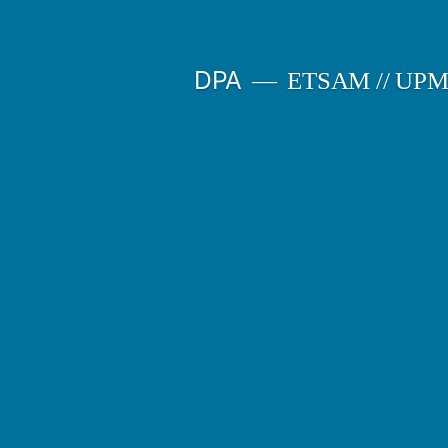
Saltar
al
DPA
ETSAM // UP
contenido