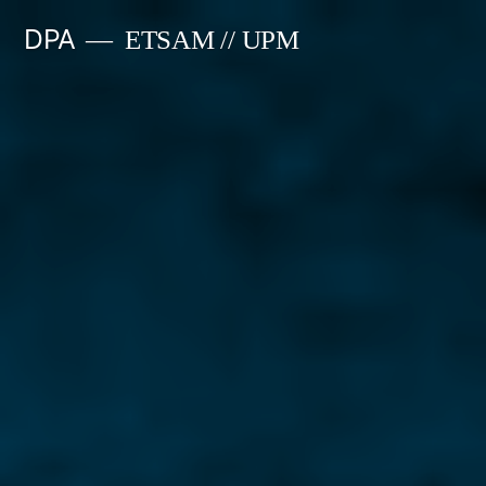
Saltar
DPA
ETSAM // UPM
al
contenido