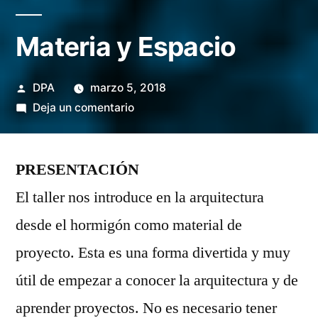
Materia y Espacio
Publicado
DPA
marzo 5, 2018
por
en
Deja un comentario
Materia
y
PRESENTACIÓN
Espacio
El taller nos introduce en la arquitectura
desde el hormigón como material de
proyecto. Esta es una forma divertida y muy
útil de empezar a conocer la arquitectura y de
aprender proyectos. No es necesario tener