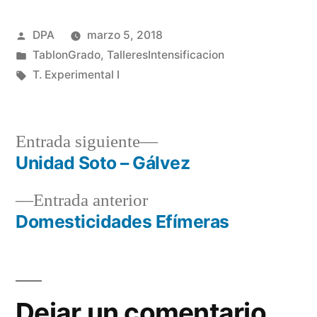
Publicado
DPA
marzo 5, 2018
por
Publicado
TablonGrado
,
TalleresIntensificacion
en
Etiquetas:
T. Experimental I
Entrada
Entrada siguiente
siguiente:
Unidad Soto – Gálvez
Navegación
Entrada
Entrada anterior
de
anterior:
Domesticidades Efímeras
entradas
Dejar un comentario